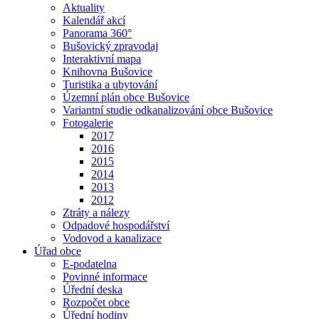
Aktuality
Kalendář akcí
Panorama 360°
Bušovický zpravodaj
Interaktivní mapa
Knihovna Bušovice
Turistika a ubytování
Územní plán obce Bušovice
Variantní studie odkanalizování obce Bušovice
Fotogalerie
2017
2016
2015
2014
2013
2012
Ztráty a nálezy
Odpadové hospodářství
Vodovod a kanalizace
Úřad obce
E-podatelna
Povinné informace
Úřední deska
Rozpočet obce
Úřední hodiny