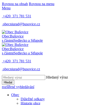
Rovnou na obsah
Rovnou na menu
Menu
+420 371 781 531
obecniurad@busovice.cz
Obec
Bušovice
s částmi
Sedlecko a Střapole
Obec
Bušovice
s částmi
Sedlecko a Střapole
+420 371 781 531
obecniurad@busovice.cz
Hledaný výraz
Hledat
rozšířené vyhledávání
Obec
Důležité odkazy
Historie obce