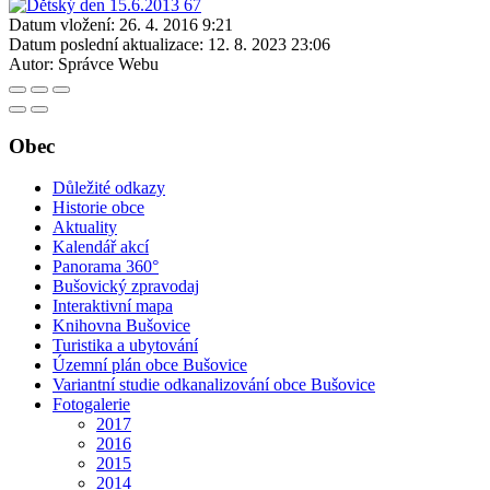
Datum vložení:
26. 4. 2016 9:21
Datum poslední aktualizace:
12. 8. 2023 23:06
Autor:
Správce Webu
Obec
Důležité odkazy
Historie obce
Aktuality
Kalendář akcí
Panorama 360°
Bušovický zpravodaj
Interaktivní mapa
Knihovna Bušovice
Turistika a ubytování
Územní plán obce Bušovice
Variantní studie odkanalizování obce Bušovice
Fotogalerie
2017
2016
2015
2014