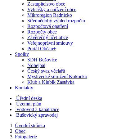
Zastupitelstvo obce
Vyhlášky a nařízení obce
Mikroregion Radnicko
Střednědobý výhled rozpočtu
Rozpočtová opatření
Rozpočty obce
Závěrečný účet obce
Veřejnoprávní smlouvy
Portál Občan+
Spolky
SDH Bušovice
Nohejbal
Český svaz včelařů
Myslivecké sdružení Kokocko
Klub a Klubík Zastávka
Kontakty
Úřední deska
Územní plán
Vodovod a kanalizace
Bušovický zpravodaj
Úvodní stránka
Obec
Fotogalerie