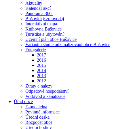
Aktuality
Kalendář akcí
Panorama 360°
Bušovický zpravodaj
Interaktivní mapa
Knihovna Bušovice
Turistika a ubytování
Územní plán obce Bušovice
Variantní studie odkanalizování obce Bušovice
Fotogalerie
2017
2016
2015
2014
2013
2012
Ztráty a nálezy
Odpadové hospodářství
Vodovod a kanalizace
Úřad obce
E-podatelna
Povinné informace
Úřední deska
Rozpočet obce
Úřední hodiny