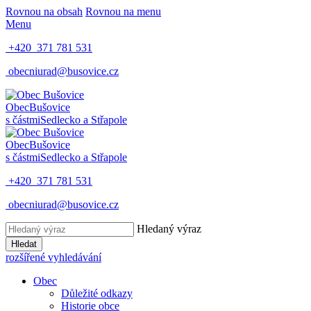
Rovnou na obsah
Rovnou na menu
Menu
+420 371 781 531
obecniurad@busovice.cz
Obec
Bušovice
s částmi
Sedlecko a Střapole
Obec
Bušovice
s částmi
Sedlecko a Střapole
+420 371 781 531
obecniurad@busovice.cz
Hledaný výraz
Hledat
rozšířené vyhledávání
Obec
Důležité odkazy
Historie obce