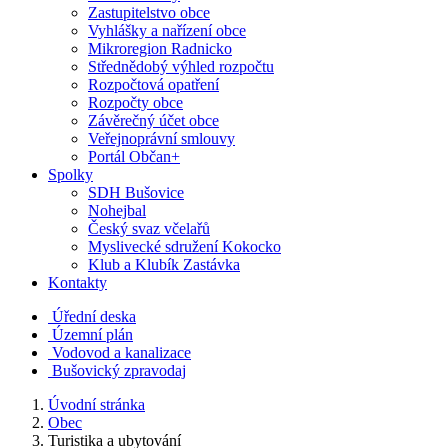
Zastupitelstvo obce
Vyhlášky a nařízení obce
Mikroregion Radnicko
Střednědobý výhled rozpočtu
Rozpočtová opatření
Rozpočty obce
Závěrečný účet obce
Veřejnoprávní smlouvy
Portál Občan+
Spolky
SDH Bušovice
Nohejbal
Český svaz včelařů
Myslivecké sdružení Kokocko
Klub a Klubík Zastávka
Kontakty
Úřední deska
Územní plán
Vodovod a kanalizace
Bušovický zpravodaj
Úvodní stránka
Obec
Turistika a ubytování