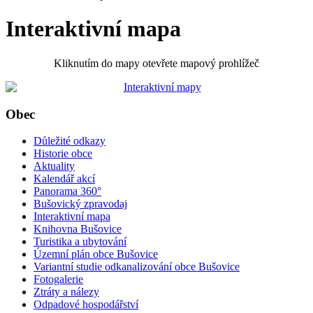
Interaktivní mapa
Kliknutím do mapy otevřete mapový prohlížeč
Obec
Důležité odkazy
Historie obce
Aktuality
Kalendář akcí
Panorama 360°
Bušovický zpravodaj
Interaktivní mapa
Knihovna Bušovice
Turistika a ubytování
Územní plán obce Bušovice
Variantní studie odkanalizování obce Bušovice
Fotogalerie
Ztráty a nálezy
Odpadové hospodářství