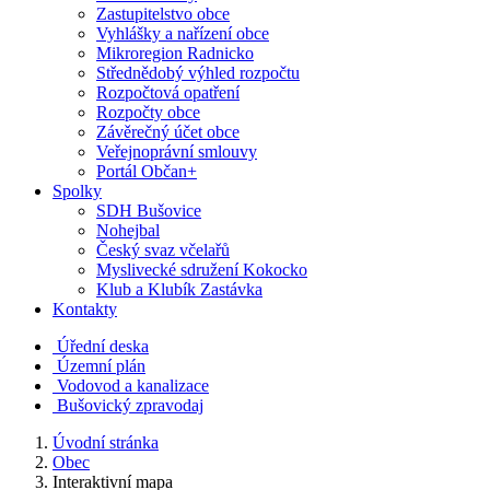
Zastupitelstvo obce
Vyhlášky a nařízení obce
Mikroregion Radnicko
Střednědobý výhled rozpočtu
Rozpočtová opatření
Rozpočty obce
Závěrečný účet obce
Veřejnoprávní smlouvy
Portál Občan+
Spolky
SDH Bušovice
Nohejbal
Český svaz včelařů
Myslivecké sdružení Kokocko
Klub a Klubík Zastávka
Kontakty
Úřední deska
Územní plán
Vodovod a kanalizace
Bušovický zpravodaj
Úvodní stránka
Obec
Interaktivní mapa