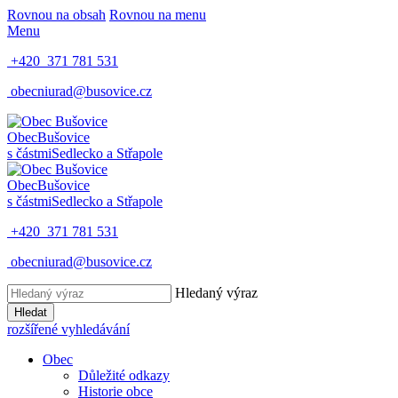
Rovnou na obsah
Rovnou na menu
Menu
+420 371 781 531
obecniurad@busovice.cz
Obec
Bušovice
s částmi
Sedlecko a Střapole
Obec
Bušovice
s částmi
Sedlecko a Střapole
+420 371 781 531
obecniurad@busovice.cz
Hledaný výraz
Hledat
rozšířené vyhledávání
Obec
Důležité odkazy
Historie obce