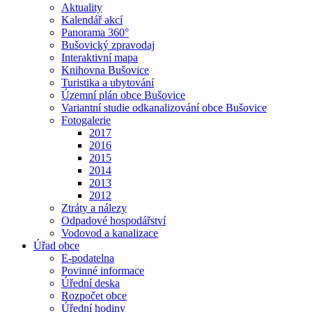
Aktuality
Kalendář akcí
Panorama 360°
Bušovický zpravodaj
Interaktivní mapa
Knihovna Bušovice
Turistika a ubytování
Územní plán obce Bušovice
Variantní studie odkanalizování obce Bušovice
Fotogalerie
2017
2016
2015
2014
2013
2012
Ztráty a nálezy
Odpadové hospodářství
Vodovod a kanalizace
Úřad obce
E-podatelna
Povinné informace
Úřední deska
Rozpočet obce
Úřední hodiny