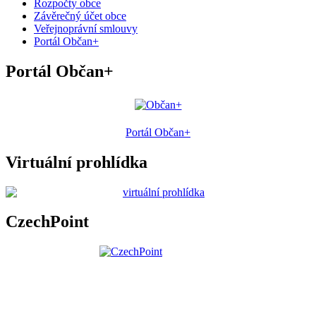
Rozpočty obce
Závěrečný účet obce
Veřejnoprávní smlouvy
Portál Občan+
Portál Občan+
Portál Občan+
Virtuální prohlídka
CzechPoint