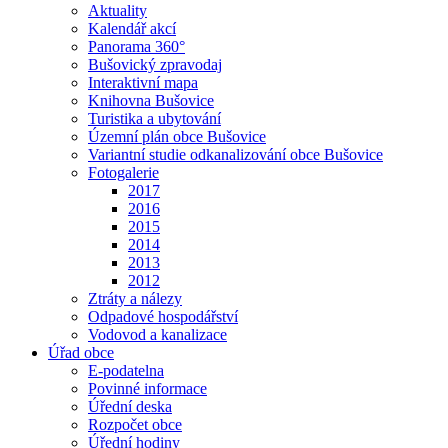
Aktuality
Kalendář akcí
Panorama 360°
Bušovický zpravodaj
Interaktivní mapa
Knihovna Bušovice
Turistika a ubytování
Územní plán obce Bušovice
Variantní studie odkanalizování obce Bušovice
Fotogalerie
2017
2016
2015
2014
2013
2012
Ztráty a nálezy
Odpadové hospodářství
Vodovod a kanalizace
Úřad obce
E-podatelna
Povinné informace
Úřední deska
Rozpočet obce
Úřední hodiny