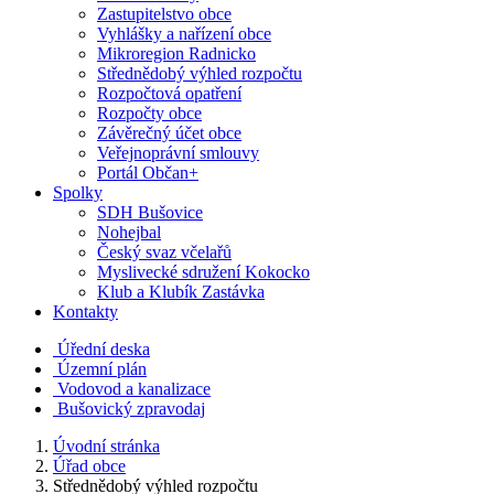
Zastupitelstvo obce
Vyhlášky a nařízení obce
Mikroregion Radnicko
Střednědobý výhled rozpočtu
Rozpočtová opatření
Rozpočty obce
Závěrečný účet obce
Veřejnoprávní smlouvy
Portál Občan+
Spolky
SDH Bušovice
Nohejbal
Český svaz včelařů
Myslivecké sdružení Kokocko
Klub a Klubík Zastávka
Kontakty
Úřední deska
Územní plán
Vodovod a kanalizace
Bušovický zpravodaj
Úvodní stránka
Úřad obce
Střednědobý výhled rozpočtu