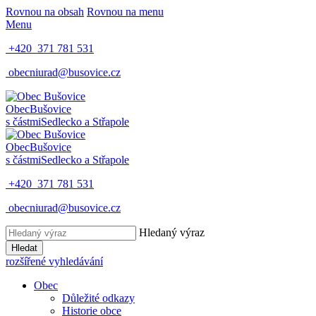
Rovnou na obsah
Rovnou na menu
Menu
+420 371 781 531
obecniurad@busovice.cz
Obec
Bušovice
s částmi
Sedlecko a Střapole
Obec
Bušovice
s částmi
Sedlecko a Střapole
+420 371 781 531
obecniurad@busovice.cz
Hledaný výraz
Hledat
rozšířené vyhledávání
Obec
Důležité odkazy
Historie obce