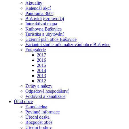
Aktuality
Kalendář akcí
Panorama 360°
Bušovický zpravodaj
Interaktivní mapa
Knihovna Bušovice
Turistika a ubytování
Územní plán obce Bušovice
Variantní studie odkanalizování obce Bušovice
Fotogalerie
2017
2016
2015
2014
2013
2012
Ztráty a nálezy
Odpadové hospodářství
Vodovod a kanalizace
Úřad obce
E-podatelna
Povinné informace
Úřední deska
Rozpočet obce
Úřední hodiny