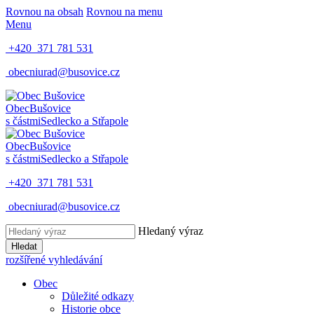
Rovnou na obsah
Rovnou na menu
Menu
+420 371 781 531
obecniurad@busovice.cz
Obec
Bušovice
s částmi
Sedlecko a Střapole
Obec
Bušovice
s částmi
Sedlecko a Střapole
+420 371 781 531
obecniurad@busovice.cz
Hledaný výraz
Hledat
rozšířené vyhledávání
Obec
Důležité odkazy
Historie obce