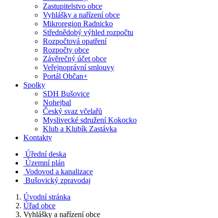
Zastupitelstvo obce
Vyhlášky a nařízení obce
Mikroregion Radnicko
Střednědobý výhled rozpočtu
Rozpočtová opatření
Rozpočty obce
Závěrečný účet obce
Veřejnoprávní smlouvy
Portál Občan+
Spolky
SDH Bušovice
Nohejbal
Český svaz včelařů
Myslivecké sdružení Kokocko
Klub a Klubík Zastávka
Kontakty
Úřední deska
Územní plán
Vodovod a kanalizace
Bušovický zpravodaj
Úvodní stránka
Úřad obce
Vyhlášky a nařízení obce