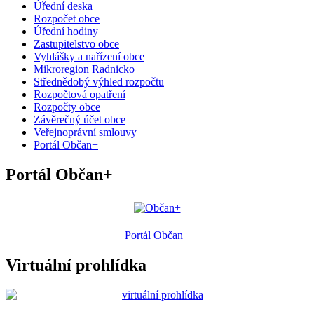
Úřední deska
Rozpočet obce
Úřední hodiny
Zastupitelstvo obce
Vyhlášky a nařízení obce
Mikroregion Radnicko
Střednědobý výhled rozpočtu
Rozpočtová opatření
Rozpočty obce
Závěrečný účet obce
Veřejnoprávní smlouvy
Portál Občan+
Portál Občan+
Portál Občan+
Virtuální prohlídka